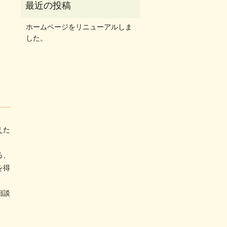
ホームページをリニューアルしま
した。
えた
る、
を得
相談