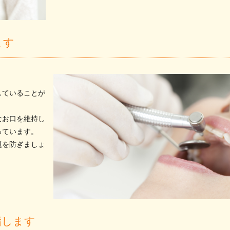
ます
していることが
なお口を維持し
っています。
題を防ぎましょ
指します