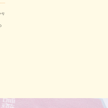
かり
の
。