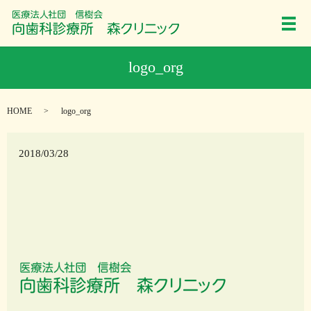
メ
logo_org
HOME
logo_org
2018/03/28